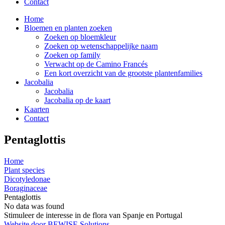
Contact
Home
Bloemen en planten zoeken
Zoeken op bloemkleur
Zoeken op wetenschappelijke naam
Zoeken op family
Verwacht op de Camino Francés
Een kort overzicht van de grootste plantenfamilies
Jacobalia
Jacobalia
Jacobalia op de kaart
Kaarten
Contact
Pentaglottis
Home
Plant species
Dicotyledonae
Boraginaceae
Pentaglottis
No data was found
Stimuleer de interesse in de flora van Spanje en Portugal
Website door BEWISE Solutions