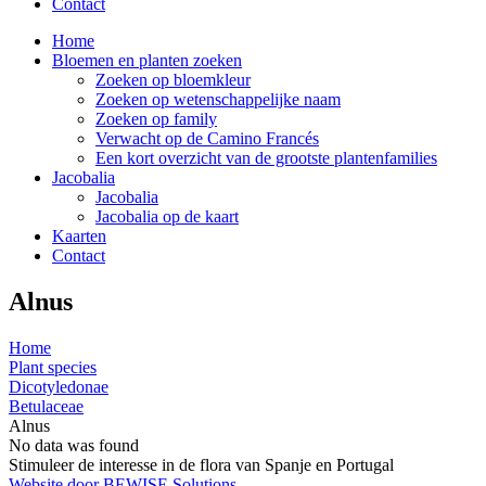
Contact
Home
Bloemen en planten zoeken
Zoeken op bloemkleur
Zoeken op wetenschappelijke naam
Zoeken op family
Verwacht op de Camino Francés
Een kort overzicht van de grootste plantenfamilies
Jacobalia
Jacobalia
Jacobalia op de kaart
Kaarten
Contact
Alnus
Home
Plant species
Dicotyledonae
Betulaceae
Alnus
No data was found
Stimuleer de interesse in de flora van Spanje en Portugal
Website door BEWISE Solutions