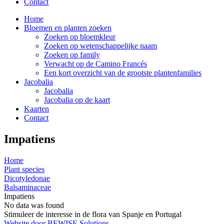
Contact
Home
Bloemen en planten zoeken
Zoeken op bloemkleur
Zoeken op wetenschappelijke naam
Zoeken op family
Verwacht op de Camino Francés
Een kort overzicht van de grootste plantenfamilies
Jacobalia
Jacobalia
Jacobalia op de kaart
Kaarten
Contact
Impatiens
Home
Plant species
Dicotyledonae
Balsaminaceae
Impatiens
No data was found
Stimuleer de interesse in de flora van Spanje en Portugal
Website door BEWISE Solutions