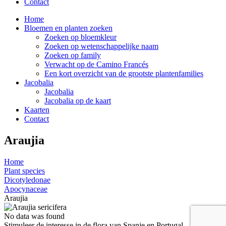
Contact
Home
Bloemen en planten zoeken
Zoeken op bloemkleur
Zoeken op wetenschappelijke naam
Zoeken op family
Verwacht op de Camino Francés
Een kort overzicht van de grootste plantenfamilies
Jacobalia
Jacobalia
Jacobalia op de kaart
Kaarten
Contact
Araujia
Home
Plant species
Dicotyledonae
Apocynaceae
Araujia
No data was found
Stimuleer de interesse in de flora van Spanje en Portugal