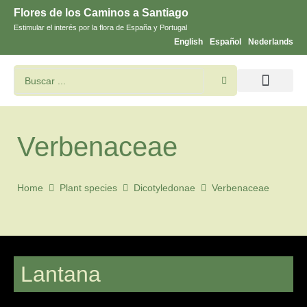
Flores de los Caminos a Santiago
Estimular el interés por la flora de España y Portugal
English
Español
Nederlands
Buscar flores y plantas
Imágines de Santiago
Verbenaceae
Home
Plant species
Dicotyledonae
Verbenaceae
Lantana