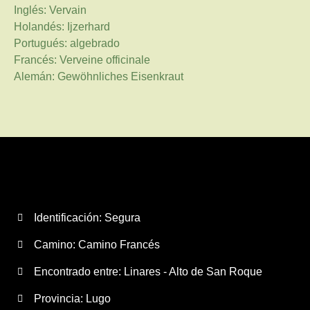
Inglés: Vervain
Holandés: Ijzerhard
Portugués: algebrado
Francés: Verveine officinale
Alemán: Gewöhnliches Eisenkraut
Identificación: Segura
Camino:
Camino Francés
Encontrado entre: Linares - Alto de San Roque
Provincia:
Lugo