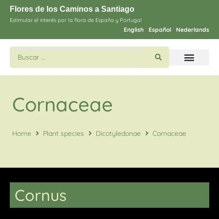
Flores de los Caminos a Santiago
Estimular el interés por la flora de España y Portugal
English
Español
Nederlands
Buscar flores y plantas
Imágines de Santiago
Cornaceae
Home
Plant species
Dicotyledonae
Cornaceae
Cornus