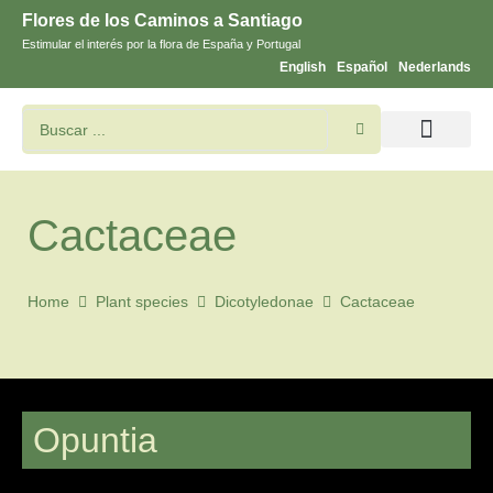
Flores de los Caminos a Santiago
Estimular el interés por la flora de España y Portugal
English
Español
Nederlands
Buscar flores y plantas
Imágines de Santiago
Cactaceae
Home
Plant species
Dicotyledonae
Cactaceae
Opuntia