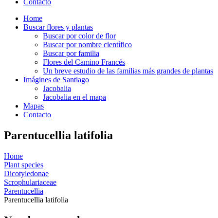
Contacto
Home
Buscar flores y plantas
Buscar por color de flor
Buscar por nombre científico
Buscar por familia
Flores del Camino Francés
Un breve estudio de las familias más grandes de plantas
Imágines de Santiago
Jacobalia
Jacobalia en el mapa
Mapas
Contacto
Parentucellia latifolia
Home
Plant species
Dicotyledonae
Scrophulariaceae
Parentucellia
Parentucellia latifolia