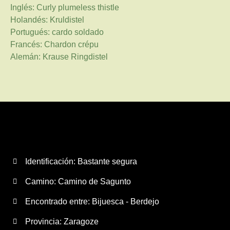
Inglés: Curly plumeless thistle
Holandés: Kruldistel
Portugués: cardo soldado
Francés: Chardon crépu
Alemán: Krause Ringdistel
Identificación: Bastante segura
Camino:
Camino de Sagunto
Encontrado entre: Bijuesca - Berdejo
Provincia:
Zaragoze