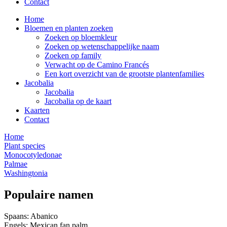
Contact
Home
Bloemen en planten zoeken
Zoeken op bloemkleur
Zoeken op wetenschappelijke naam
Zoeken op family
Verwacht op de Camino Francés
Een kort overzicht van de grootste plantenfamilies
Jacobalia
Jacobalia
Jacobalia op de kaart
Kaarten
Contact
Home
Plant species
Monocotyledonae
Palmae
Washingtonia
Populaire namen
Spaans: Abanico
Engels: Mexican fan palm