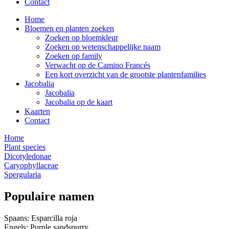
Contact
Home
Bloemen en planten zoeken
Zoeken op bloemkleur
Zoeken op wetenschappelijke naam
Zoeken op family
Verwacht op de Camino Francés
Een kort overzicht van de grootste plantenfamilies
Jacobalia
Jacobalia
Jacobalia op de kaart
Kaarten
Contact
Home
Plant species
Dicotyledonae
Caryophyllaceae
Spergularia
Populaire namen
Spaans: Esparcilla roja
Engels: Purple sandspurry