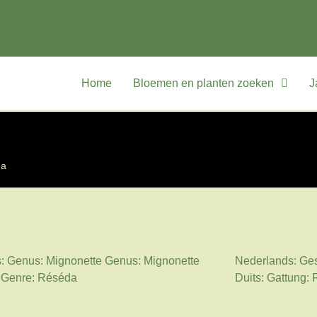
Home
Bloemen en planten zoeken
J
da
: Genus: Mignonette Genus: Mignonette
Nederlands: Ge
 Genre: Réséda
Duits: Gattung: