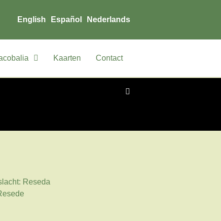
English
Español
Nederlands
acobalia
Kaarten
Contact
slacht: Reseda
 Resede