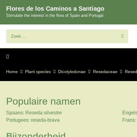
Flores de los Caminos a Santiago
Stimulate the interest in the flora of Spain and Portugal
Home
Plant species
Dicotyledonae
Resedaceae
Rese
Populaire namen
Spaans: Reseda silvestre
Engels
Portugees: reseda-brava
Frans:
Bijzonderheid