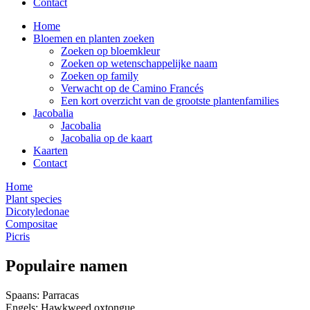
Contact
Home
Bloemen en planten zoeken
Zoeken op bloemkleur
Zoeken op wetenschappelijke naam
Zoeken op family
Verwacht op de Camino Francés
Een kort overzicht van de grootste plantenfamilies
Jacobalia
Jacobalia
Jacobalia op de kaart
Kaarten
Contact
Home
Plant species
Dicotyledonae
Compositae
Picris
Populaire namen
Spaans: Parracas
Engels: Hawkweed oxtongue