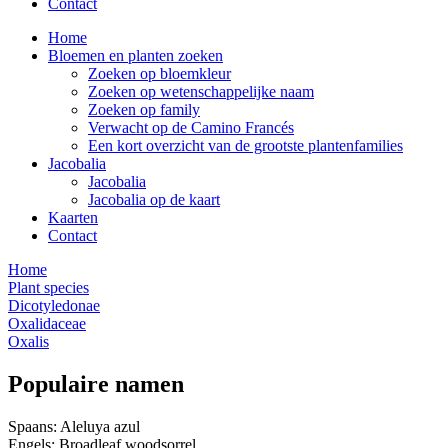
Contact
Home
Bloemen en planten zoeken
Zoeken op bloemkleur
Zoeken op wetenschappelijke naam
Zoeken op family
Verwacht op de Camino Francés
Een kort overzicht van de grootste plantenfamilies
Jacobalia
Jacobalia
Jacobalia op de kaart
Kaarten
Contact
Home
Plant species
Dicotyledonae
Oxalidaceae
Oxalis
Populaire namen
Spaans: Aleluya azul
Engels: Broadleaf woodsorrel