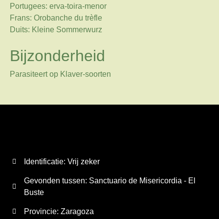
Portugees: erva-toira-menor
Frans: Orobanche du trèfle
Duits: Kleine Sommerwurz
Bijzonderheid
Parasiteert op Klaver-soorten
Identificatie: Vrij zeker
Gevonden tussen: Sanctuario de Misericordia - El
Buste
Provincie:
Zaragoza