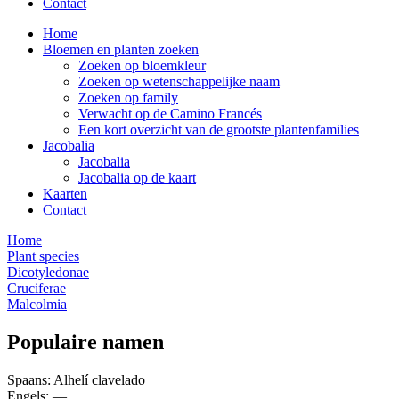
Contact
Home
Bloemen en planten zoeken
Zoeken op bloemkleur
Zoeken op wetenschappelijke naam
Zoeken op family
Verwacht op de Camino Francés
Een kort overzicht van de grootste plantenfamilies
Jacobalia
Jacobalia
Jacobalia op de kaart
Kaarten
Contact
Home
Plant species
Dicotyledonae
Cruciferae
Malcolmia
Populaire namen
Spaans: Alhelí clavelado
Engels: —