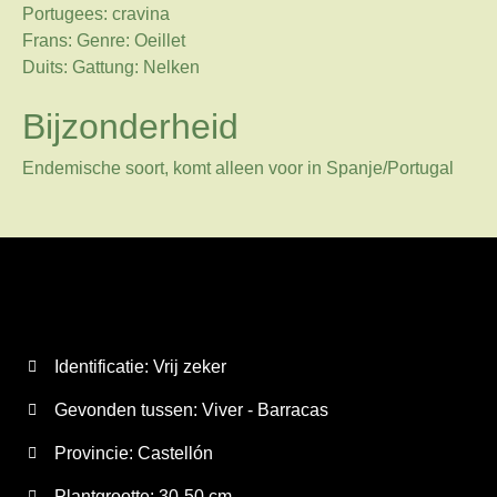
Portugees: cravina
Frans: Genre: Oeillet
Duits: Gattung: Nelken
Bijzonderheid
Endemische soort, komt alleen voor in Spanje/Portugal
Identificatie: Vrij zeker
Gevonden tussen: Viver - Barracas
Provincie:
Castellón
Plantgrootte:
30-50 cm