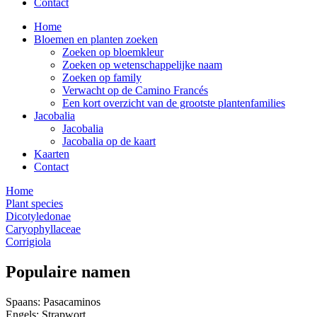
Contact
Home
Bloemen en planten zoeken
Zoeken op bloemkleur
Zoeken op wetenschappelijke naam
Zoeken op family
Verwacht op de Camino Francés
Een kort overzicht van de grootste plantenfamilies
Jacobalia
Jacobalia
Jacobalia op de kaart
Kaarten
Contact
Home
Plant species
Dicotyledonae
Caryophyllaceae
Corrigiola
Populaire namen
Spaans: Pasacaminos
Engels: Strapwort