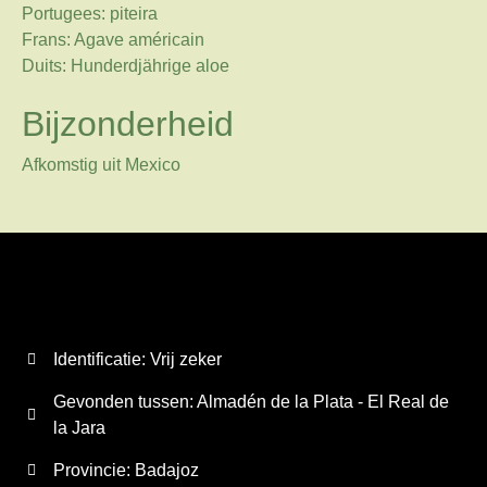
Portugees: piteira
Frans: Agave américain
Duits: Hunderdjährige aloe
Bijzonderheid
Afkomstig uit Mexico
Identificatie: Vrij zeker
Gevonden tussen: Almadén de la Plata - El Real de
la Jara
Provincie:
Badajoz