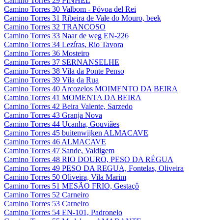
Camino Torres 29 PINHEL
Camino Torres 30 Valbom - Póvoa del Rei
Camino Torres 31 Ribeira de Vale do Mouro, beek
Camino Torres 32 TRANCOSO
Camino Torres 33 Naar de weg EN-226
Camino Torres 34 Lezíras, Rio Tavora
Camino Torres 36 Mosteiro
Camino Torres 37 SERNANSELHE
Camino Torres 38 Vila da Ponte Penso
Camino Torres 39 Vila da Rua
Camino Torres 40 Arcozelos MOIMENTO DA BEIRA
Camino Torres 41 MOMENTA DA BEIRA
Camino Torres 42 Beira Valente, Sarzedo
Camino Torres 43 Granja Nova
Camino Torres 44 Ucanha, Gouviães
Camino Torres 45 buitenwijken ALMACAVE
Camino Torres 46 ALMACAVE
Camino Torres 47 Sande, Valdigem
Camino Torres 48 RIO DOURO, PESO DA RÉGUA
Camino Torres 49 PESO DA REGUA, Fontelas, Oliveira
Camino Torres 50 Oliveira, Vila Marim
Camino Torres 51 MESÃO FRIO, Gestaçô
Camino Torres 52 Carneiro
Camino Torres 53 Carneiro
Camino Torres 54 EN-101, Padronelo