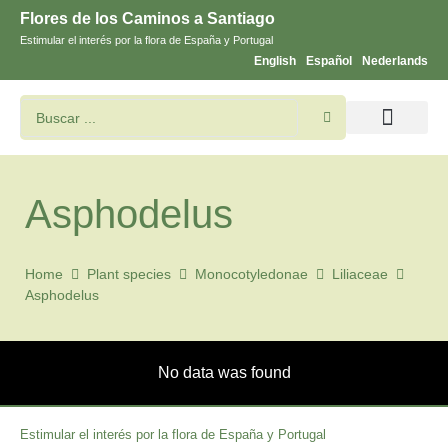
Flores de los Caminos a Santiago
Estimular el interés por la flora de España y Portugal
English
Español
Nederlands
Buscar flores y plantas
Imágines de Santiago
Asphodelus
Home
Plant species
Monocotyledonae
Liliaceae
Asphodelus
No data was found
Estimular el interés por la flora de España y Portugal