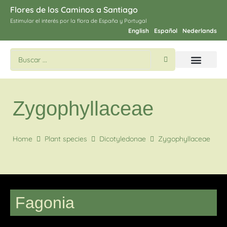
Flores de los Caminos a Santiago
Estimular el interés por la flora de España y Portugal
English
Español
Nederlands
Buscar flores y plantas
Imágines de Santiago
Zygophyllaceae
Home
Plant species
Dicotyledonae
Zygophyllaceae
Fagonia