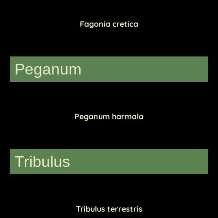
Fagonia cretica
Peganum
Peganum harmala
Tribulus
Tribulus terrestris