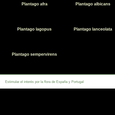
Plantago afra
Plantago albicans
Plantago lagopus
Plantago lanceolata
Plantago sempervirens
Estimular el interés por la flora de España y Portugal