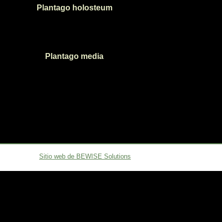
Plantago holosteum
Plantago media
Sitio web de BEWISE Solutions