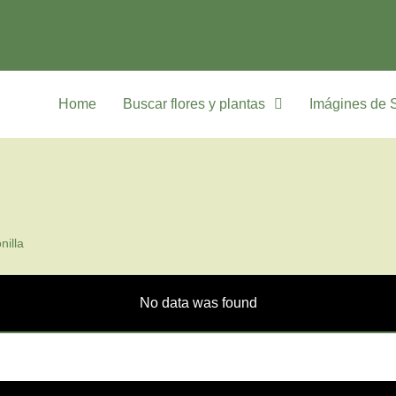
Home
Buscar flores y plantas
Imágines de 
nilla
No data was found