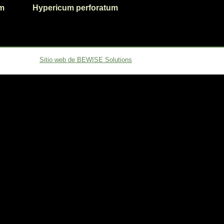
um
Hypericum perforatum
Sitio web de BEWISE Solutions