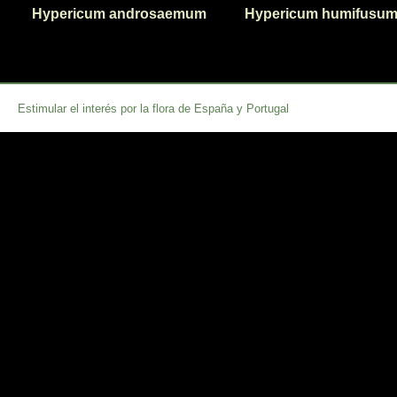
Hypericum androsaemum
Hypericum humifusu
Estimular el interés por la flora de España y Portugal