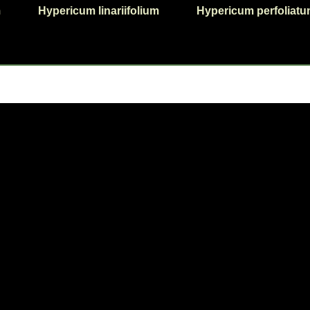
m
Hypericum linariifolium
Hypericum perfoliat