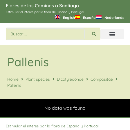
Flores de los Caminos a Santiago
Estimular el interés por la flora de España y Portugal
English
Español
Nederlands
Buscar flores y plantas
Imágines de Santiago
Pallenis
Home
Plant species
Dicotyledonae
Compositae
Pallenis
No data was found
Estimular el interés por la flora de España y Portugal