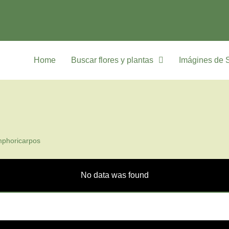
Home
Buscar flores y plantas
Imágines de 
phoricarpos
No data was found