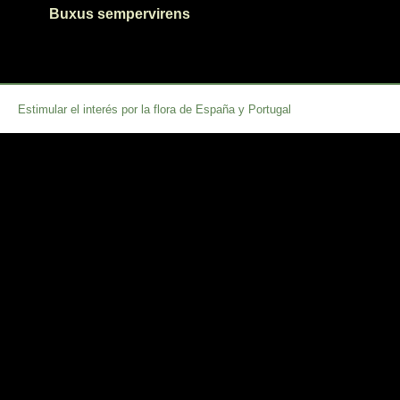
Buxus sempervirens
Estimular el interés por la flora de España y Portugal