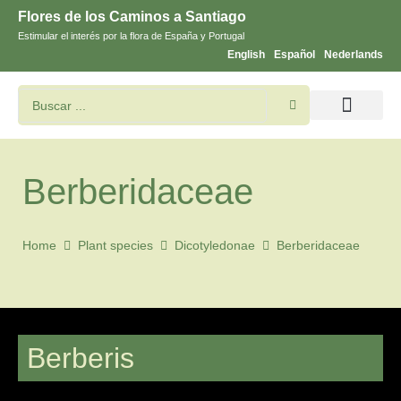
Flores de los Caminos a Santiago
Estimular el interés por la flora de España y Portugal
English
Español
Nederlands
Buscar flores y plantas
Imágines de Santiago
Berberidaceae
Home
Plant species
Dicotyledonae
Berberidaceae
Berberis