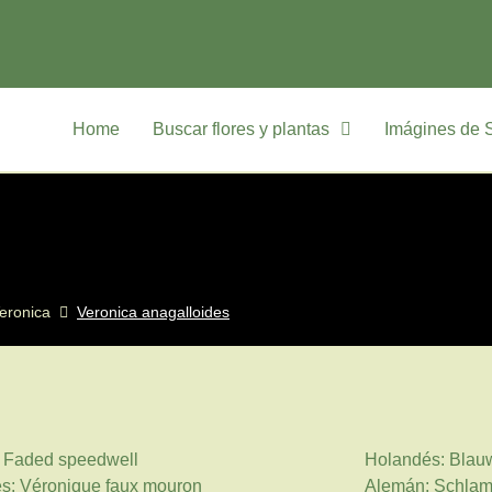
Home
Buscar flores y plantas
Imágines de 
eronica
Veronica anagalloides
: Faded speedwell
Holandés: Blauw
s: Véronique faux mouron
Alemán: Schlam