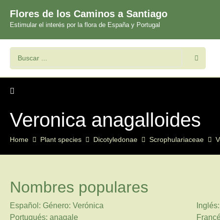
Flores de los Caminos a Santiago
Estimular el interés por la flora de España y Portugal
Veronica anagalloides
Home
Plant species
Dicotyledonae
Scrophulariaceae
V
Nombres populares
Español: Género: Verónica
Inglés
Portugués: anagale
Francé