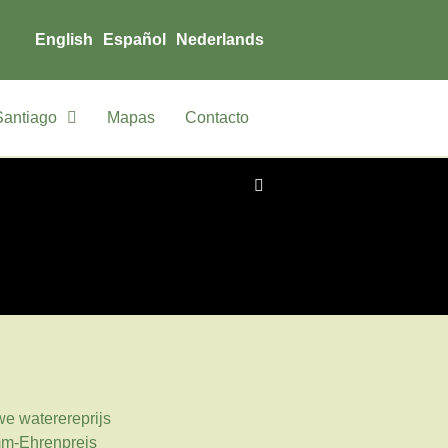
English
Español
Nederlands
Santiago
Mapas
Contacto
e waterereprijs
m-Ehrenpreis