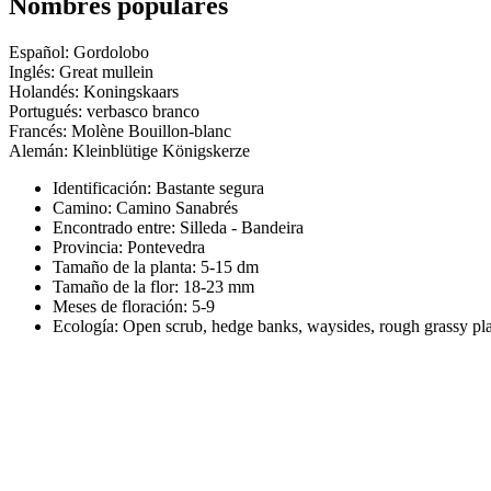
Nombres populares
Español: Gordolobo
Inglés: Great mullein
Holandés: Koningskaars
Portugués: verbasco branco
Francés: Molène Bouillon-blanc
Alemán: Kleinblütige Königskerze
Identificación: Bastante segura
Camino:
Camino Sanabrés
Encontrado entre: Silleda - Bandeira
Provincia:
Pontevedra
Tamaño de la planta:
5-15 dm
Tamaño de la flor:
18-23 mm
Meses de floración:
5-9
Ecología: Open scrub, hedge banks, waysides, rough grassy pl