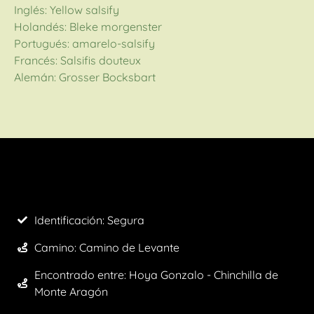
Inglés: Yellow salsify
Holandés: Bleke morgenster
Portugués: amarelo-salsify
Francés: Salsifis douteux
Alemán: Grosser Bocksbart
Identificación: Segura
Camino:
Camino de Levante
Encontrado entre: Hoya Gonzalo - Chinchilla de
Monte Aragón