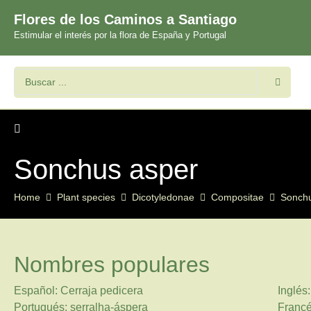
Flores de los Caminos a Santiago
Estimular el interés por la flora de España y Portugal
Sonchus asper
Home
Plant species
Dicotyledonae
Compositae
Sonch
Nombres populares
Español: Cerraja pedicera
Inglés:
Portugués: serralha-áspera
Francé