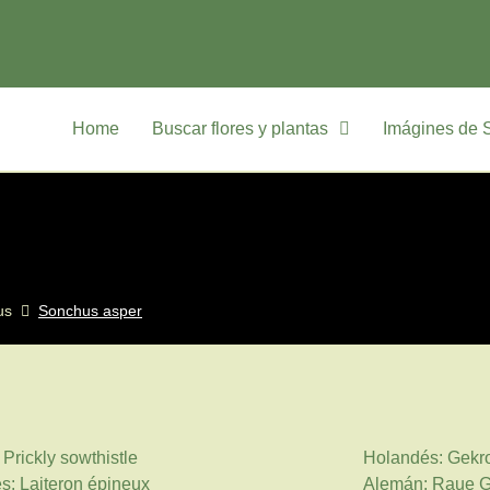
Home
Buscar flores y plantas
Imágines de 
us
Sonchus asper
 Prickly sowthistle
Holandés: Gekro
s: Laiteron épineux
Alemán: Raue G