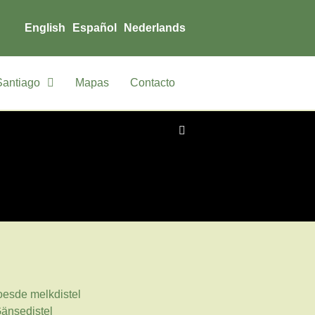
English
Español
Nederlands
Santiago
Mapas
Contacto
esde melkdistel
änsedistel