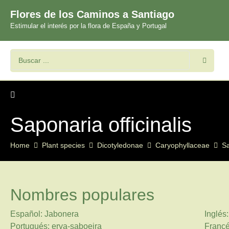
Flores de los Caminos a Santiago
Estimular el interés por la flora de España y Portugal
Saponaria officinalis
Home
Plant species
Dicotyledonae
Caryophyllaceae
S
Nombres populares
Español: Jabonera
Inglé
Portugués: erva-saboeira
Francé