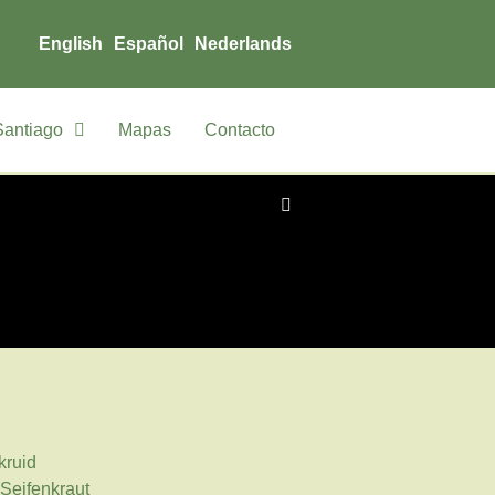
English
Español
Nederlands
Santiago
Mapas
Contacto
kruid
Seifenkraut