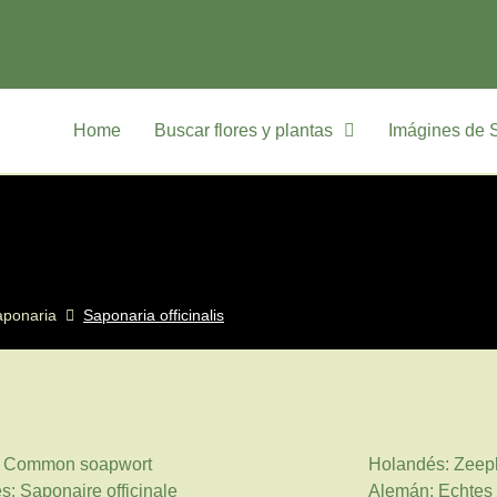
Home
Buscar flores y plantas
Imágines de 
aponaria
Saponaria officinalis
s: Common soapwort
Holandés: Zeep
s: Saponaire officinale
Alemán: Echtes 