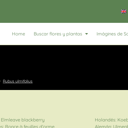
Home
Buscar flores y plantas
Imágines de S
Rubus ulmifolius
: Elmleave blackberry
Holandés: Koe
s: Ronce à feuilles d’orme
Alemán: Ulmen