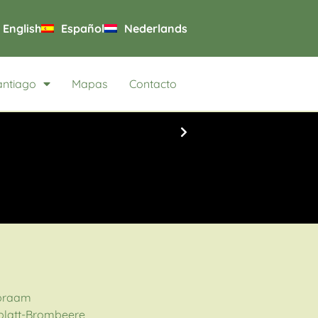
English
Español
Nederlands
antiago
Mapas
Contacto
braam
blatt-Brombeere