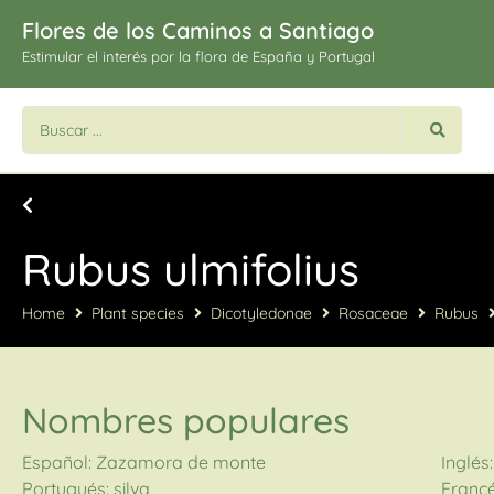
Flores de los Caminos a Santiago
Estimular el interés por la flora de España y Portugal
Rubus ulmifolius
Home
Plant species
Dicotyledonae
Rosaceae
Rubus
Nombres populares
Español: Zazamora de monte
Inglés
Portugués: silva
Francé