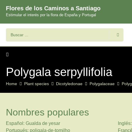
Flores de los Caminos a Santiago
Estimular el interés por la flora de España y Portugal
Polygala serpyllifolia
Home
Plant species
Dicotyledonae
Polygalaceae
Polyg
Nombres populares
Español: Gualda de yesar
Inglés
Portugués: poligala-de-tomilho
Francé