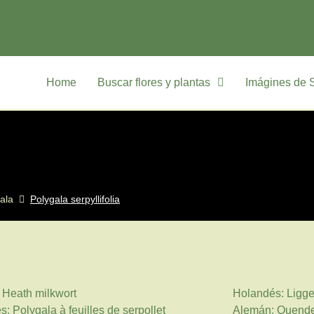
Home
Buscar flores y plantas
Imágines de 
ala
Polygala serpyllifolia
: Heath milkwort
Holandés: Ligge
s: Polygala à feuilles de serpollet
Alemán: Quende