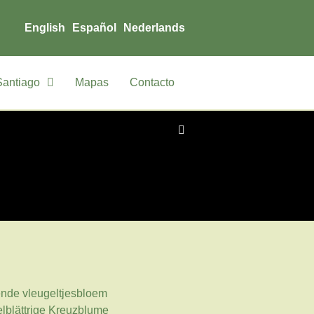
English
Español
Nederlands
Santiago
Mapas
Contacto
nde vleugeltjesbloem
lblättrige Kreuzblume