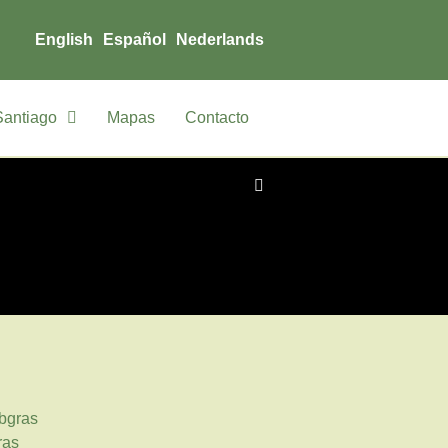
English
Español
Nederlands
Santiago
Mapas
Contacto
bgras
ras