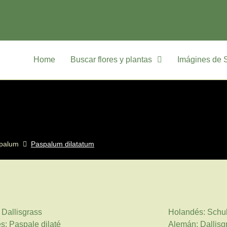
Home
Buscar flores y plantas
Imágines de 
palum
Paspalum dilatatum
: Dallisgrass
Holandés: Schu
s: Paspale dilaté
Alemán: Dallisg