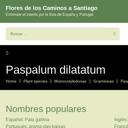
Flores de los Caminos a Santiago
Estimular el interés por la flora de España y Portugal
Paspalum dilatatum
Home
Plant species
Monocotyledonae
Gramineae
Pas
Nombres populares
Español: Pata gallina
Inglés
Portugués: grama-das-baixas
Francé