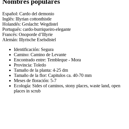
Nombres populares
Español: Cardo del demonio
Inglés: Illyrian cottonthistle
Holandés: Geslacht: Wegdistel
Portugués: cardo-burriqueiro-elegante
Francés: Onoporde d’Illyrie
Alemán: Illyrische Eselsdistel
Identificación: Segura
Camino:
Camino de Levante
Encontrado entre: Tembleque - Mora
Provincia:
Toledo
Tamaño de la planta:
4-25 dm
Tamaño de la flor:
Capitulos ca. 40-70 mm
Meses de floración:
5-7
Ecología: Sides of caminos, stony places, waste land, open
places in scrub