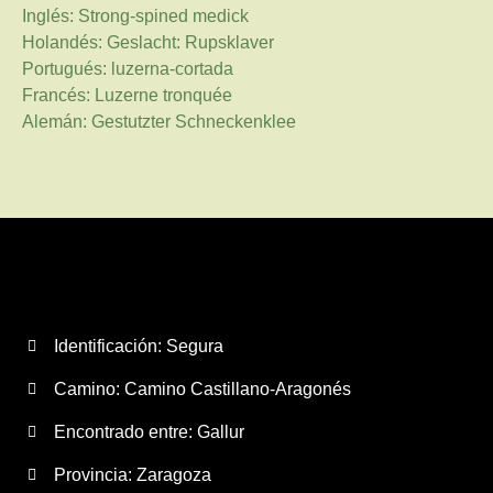
Inglés: Strong-spined medick
Holandés: Geslacht: Rupsklaver
Portugués: luzerna-cortada
Francés: Luzerne tronquée
Alemán: Gestutzter Schneckenklee
Identificación: Segura
Camino:
Camino Castillano-Aragonés
Encontrado entre: Gallur
Provincia:
Zaragoza