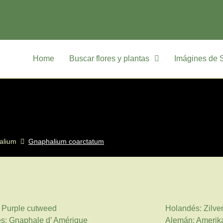
Home
Buscar flores y plantas
Imágines de 
alium
Gnaphalium coarctatum
: Purple cutweed
Holandés: Zilv
s: Gnaphale d’ Amérique
Alemán: Amerik