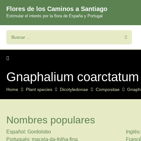
Flores de los Caminos a Santiago
Estimular el interés por la flora de España y Portugal
Gnaphalium coarctatum
Home
Plant species
Dicotyledonae
Compositae
Gnaph
Nombres populares
Español: Gordolobo
Inglés
Portugués: macela-da-folha-fina
Francé