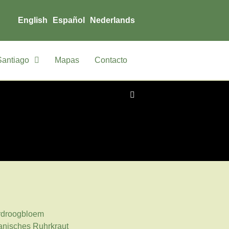
English
Español
Nederlands
Santiago
Mapas
Contacto
erdroogbloem
anisches Ruhrkraut