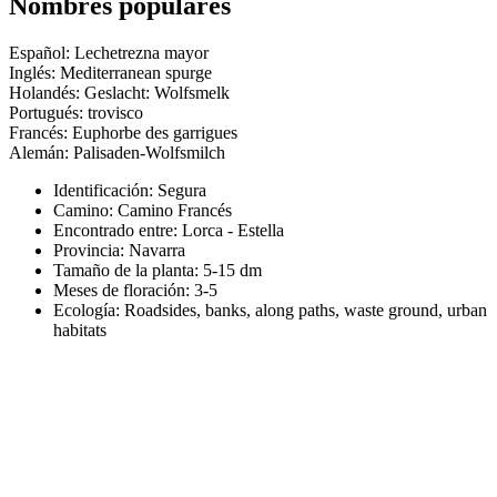
Nombres populares
Español: Lechetrezna mayor
Inglés: Mediterranean spurge
Holandés: Geslacht: Wolfsmelk
Portugués: trovisco
Francés: Euphorbe des garrigues
Alemán: Palisaden-Wolfsmilch
Identificación: Segura
Camino:
Camino Francés
Encontrado entre: Lorca - Estella
Provincia:
Navarra
Tamaño de la planta:
5-15 dm
Meses de floración:
3-5
Ecología: Roadsides, banks, along paths, waste ground, urban
habitats