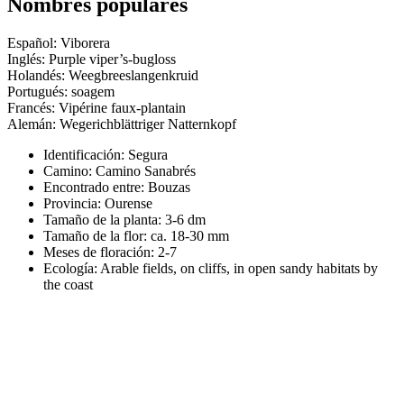
Nombres populares
Español: Viborera
Inglés: Purple viper’s-bugloss
Holandés: Weegbreeslangenkruid
Portugués: soagem
Francés: Vipérine faux-plantain
Alemán: Wegerichblättriger Natternkopf
Identificación: Segura
Camino:
Camino Sanabrés
Encontrado entre: Bouzas
Provincia:
Ourense
Tamaño de la planta:
3-6 dm
Tamaño de la flor:
ca. 18-30 mm
Meses de floración:
2-7
Ecología: Arable fields, on cliffs, in open sandy habitats by
the coast