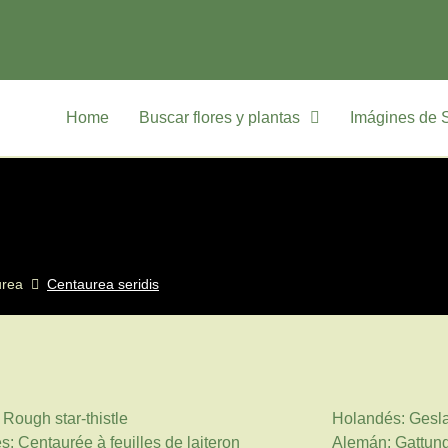
Home
Buscar flores y plantas
Imágines de 
urea
Centaurea seridis
 Rough star-thistle
Holandés: Gesla
s: Centaurée à feuilles de laiteron
Alemán: Gattun