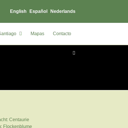
English
Español
Nederlands
Santiago
Mapas
Contacto
cht: Centaurie
g: Flockenblume