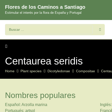
Flores de los Caminos a Santiago
Estimular el interés por la flora de España y Portugal
Centaurea seridis
Home
Plant species
Dicotyledonae
Compositae
Centa
Nombres populares
Español: Arzolla marina
Inglés:
Portugués: artsol
Francé