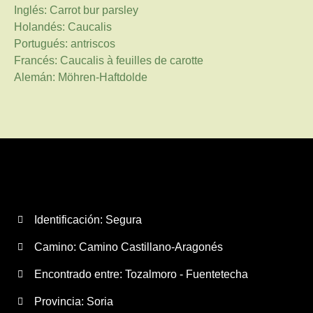
Inglés: Carrot bur parsley
Holandés: Caucalis
Portugués: antriscos
Francés: Caucalis à feuilles de carotte
Alemán: Möhren-Haftdolde
Identificación: Segura
Camino:
Camino Castillano-Aragonés
Encontrado entre: Tozalmoro - Fuentetecha
Provincia:
Soria