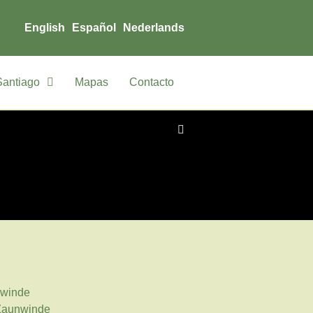
English
Español
Nederlands
Santiago
Mapas
Contacto
gwinde
Zaunwinde