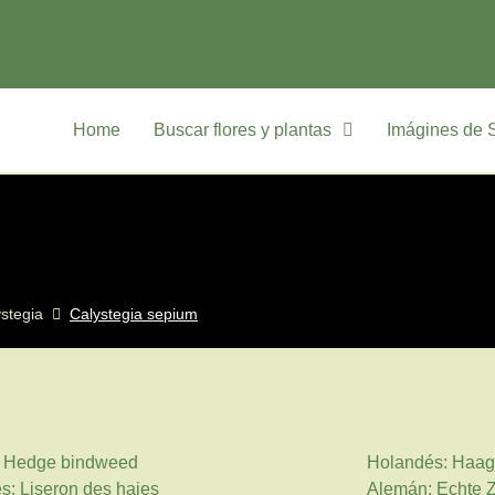
Home
Buscar flores y plantas
Imágines de 
stegia
Calystegia sepium
: Hedge bindweed
Holandés: Haa
s: Liseron des haies
Alemán: Echte 