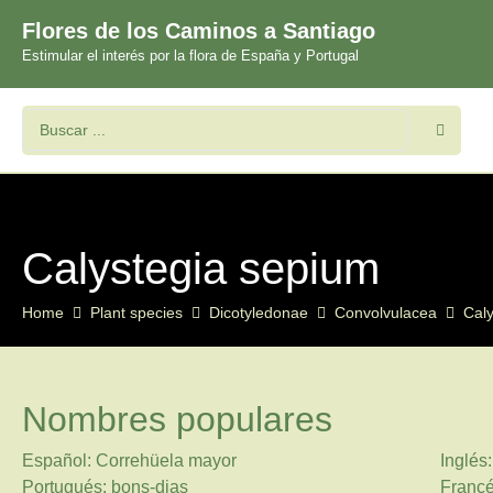
Flores de los Caminos a Santiago
Estimular el interés por la flora de España y Portugal
Calystegia sepium
Home
Plant species
Dicotyledonae
Convolvulacea
Caly
Nombres populares
Español: Correhüela mayor
Inglés
Portugués: bons-dias
Francé