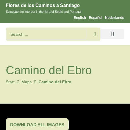
Flores de los Caminos a Santiago
Stimulate the interest in the flora of Spain and Portugal
English
Español
Nederlands
Search flowers and plants
Images of St. James
Camino del Ebro
Start
Maps
Camino del Ebro
DOWNLOAD ALL IMAGES