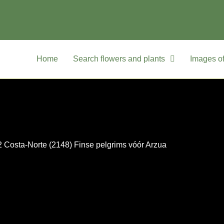
Home
Search flowers and plants
Images of