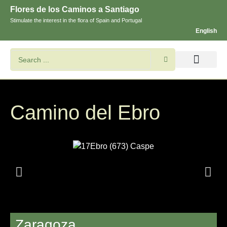
Flores de los Caminos a Santiago
Stimulate the interest in the flora of Spain and Portugal
English
Search flowers and plants
Images of St. James
Camino del Ebro
Zaragoza