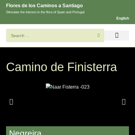
Flores de los Caminos a Santiago
Stimulate the interest in the flora of Spain and Portugal
English
Search flowers and plants
Images of St. James
Camino de Finisterra
Negreira